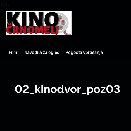
Test
Filmi
Navodila za ogled
Pogosta vprašanja
02_kinodvor_poz03