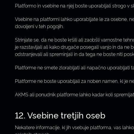
Platformo in vsebine na njej boste uporabljali strogo v 
Vsebine na platformi lahko uporabljate le za osebne, n
dovoljeni v teh pogojih.
Strinjate se, da ne boste kršili ali zaobšli varnostne te
je razstavljali ali kako drugače posegali vanjo in da ne b
odstranjevali ali spreminjali in da tega ne boste niti pos
Platforme ne smete zlorabljati ali napačno uporabljati ta
Platforme ne boste uporabljali za noben namen, ki je nez
AKMS ali ponudnik platforme lahko kadar koli spremlja
12. Vsebine tretjih oseb
Nekatere informacije, ki jih vsebuje platforma, vas lah