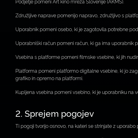
Podjetje pomeni Art kino mreža Slovenije (AKMS).
Združljive naprave pomenijo napravo, združljivo s platf
Uporabnik pomeni osebo, ki je zagotovila potrebne poda
Uporabniški račun pomeni račun, ki ga ima uporabnik pr
Vsebina s platforme pomeni filmske vsebine, ki jih nud
Platforma pomeni platformo digitalne vsebine, ki jo zagot
grafiko in opremo na platformi.
Kupljena vsebina pomeni vsebino, ki je uporabniku na
2. Sprejem pogojev
Ti pogoji tvorijo osnovo, na kateri se strinjate z uporab