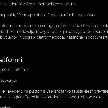
šni koli zlorabi vašega uporabniškega računa.
i nepooblaščene uporabe vašega uporabniškega računa.
 platformo v imenu nekoga drugega, jamčite, da ste za to poob
kakršnih koli nedovoljenih dejavnosti, ki jih opravljate. Do upora
ob včlanitvi in uporabi platforme podali natančne in popolne inf
atformi
 preko platforme.
Slovenije.
e navedeno na platformi. Vsebino lahko zaustavite in prevrtite
asa za ogled. Ogled lahko prekinete in nadaljujete pozneje.
večkrat.