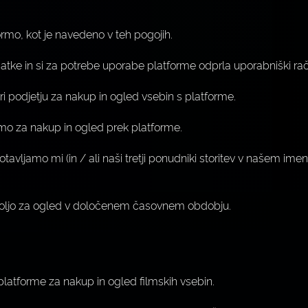
ormo, kot je navedeno v teh pogojih.
tke in si za potrebe uporabe platforme odprla uporabniški ra
i podjetju za nakup in ogled vsebin s platforme.
imo za nakup in ogled prek platforme.
avljamo mi (in / ali naši tretji ponudniki storitev v našem imenu)
 voljo za ogled v določenem časovnem obdobju.
o platforme za nakup in ogled filmskih vsebin.