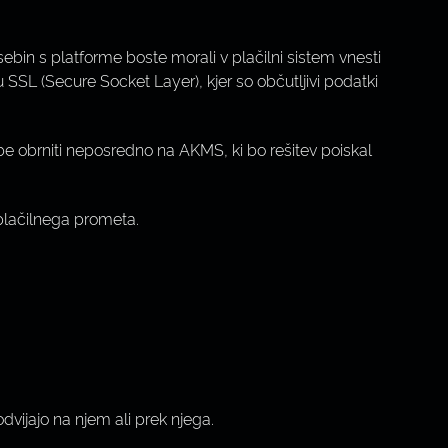
bin s platforme boste morali v plačilni sistem vnesti
u SSL (Secure Socket Layer), kjer so občutljivi podatki
ožbe obrniti neposredno na AKMS, ki bo rešitev poiskal
 plačilnega prometa.
dvijajo na njem ali prek njega.