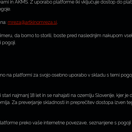
mi in AKMS. Z uporabo platforme (ki vključuje dostop do platfo
ogoje.
 na:
mreza@artkinomreza.si
.
meru, da bomo to storili, boste pred naslednjim nakupom vsebin
 pogoji.
o na platformi za svojo osebno uporabo v skladu s temi pogoji,
ti stari najmanj 18 let in se nahajati na ozemlju Slovenije, kjer j
zemlja. Za preverjanje skladnosti in preprečitev dostopa izven t
latforme preko vaše internetne povezave, seznanjene s pogoji u