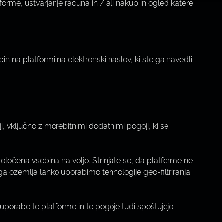
rme, ustvarjanje računa in / ali nakup in ogled katere
 na platformi na elektronski naslov, ki ste ga navedli
 vključno z morebitnimi dodatnimi pogoji, ki se
e določena vsebina na voljo. Strinjate se, da platforme ne
ega ozemlja lahko uporabimo tehnologije geo-filtriranja
porabe te platforme in te pogoje tudi spoštujejo.