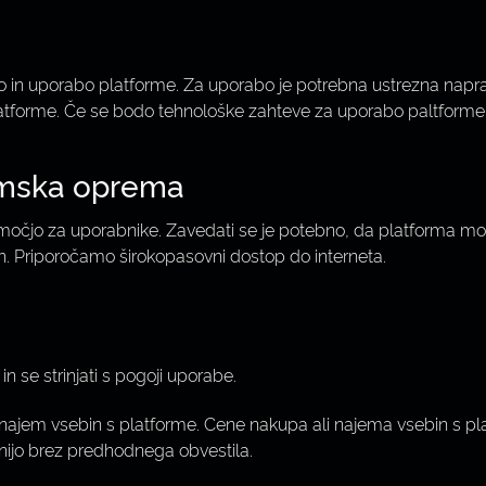
o in uporabo platforme. Za uporabo je potrebna ustrezna napr
a platforme. Če se bodo tehnološke zahteve za uporabo paltform
amska oprema
očjo za uporabnike. Zavedati se je potebno, da platforma mo
mih. Priporočamo širokopasovni dostop do interneta.
n se strinjati s pogoji uporabe.
 najem vsebin s platforme. Cene nakupa ali najema vsebin s pl
nijo brez predhodnega obvestila.