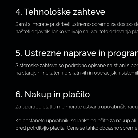
4. Tehnološke zahteve
Sami si morate priskrbeti ustrezno opremo za dostop d
našteti dejavniki lahko vplivajo na kvaliteto delovanj
5. Ustrezne naprave in progr
Sistemske zahteve so podrobno opisane na strani s pom
na starejših, nekaterih brskalnikih in operacijskih siste
6. Nakup in plačilo
Za uporabo platforme morate ustvariti uporabniški raču i
Ko postanete uporabnik, se lahko odločite za nakup ali
pred potrditvijo plačila. Cene se lahko občasno spreme