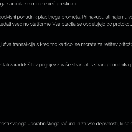
a naročila ne morete več preklicati.
odvisni ponudnik plačilnega prometa. Pri nakupu ali najemu vse
gledali vsebino platforme. Vsa plačila se obdelujejo po protokol
jufiva transakcija s kreditno kartico, se morate za rešitev prit
ali zaradi kršitev pogojev z vaše strani ali s strani ponudnika
:
osti svojega uporabniškega računa in za vse dejavnosti, ki se o