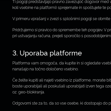
Ti pogoji predstavljajo pravno zavezujoč dogovor med va
koli vsebine na platformi) sprejemate in spoštujete te p
V primeru vprašanj v zvezi s splošnimi pogoji se obrnite
Pridržujemo si pravico do spremembe teh pogojev. V pri
pri ustvarjanju računa, prejeli sporočilo s posodobljenimi
3. Uporaba platforme
Platforma vam omogoča, da kupite in si ogledate vsebin
nanašajo na točno določeno vsebino.
Če želite kupiti ali najeti vsebino iz platforme, morate bi
boste uporabljali ali poskušali uporabljati izven tega o
oz. geo-blokiranja.
Odgovorni ste za to, da so vse osebe, ki dostopajo do p