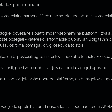
skladu s pogoji uporabe.
ekomercialne namene. Vsebin ne smete uporabljati v komercialn
hnologije, povezane s platformo in vsebinami na platformi, izvajal
oste posegali v katere koli informacije o upravljanju digitalnih 
kušali oziroma pomagali drugi osebi, da to stori.
ko, da bi poskusili ogroziti storitev z uporabo tehnološko škodlji
akonit, ga nismo odobrili ali je v nasprotju s pogoji uporabe.
ta in nadzorujeta vašo uporabo platforme, da bi zagotovila up
ko vodijo do spletnih strani, ki niso v lasti ali pod nadzorom