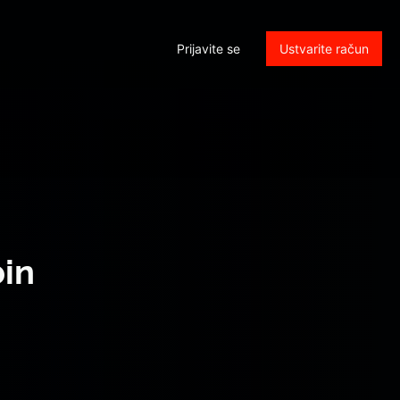
Prijavite se
Ustvarite račun
bin