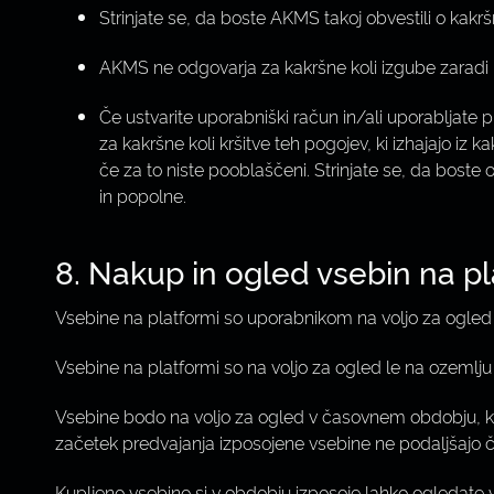
Strinjate se, da boste AKMS takoj obvestili o kakr
AKMS ne odgovarja za kakršne koli izgube zarad
Če ustvarite uporabniški račun in/ali uporabljate
za kakršne koli kršitve teh pogojev, ki izhajajo iz 
če za to niste pooblaščeni. Strinjate se, da boste 
in popolne.
8. Nakup in ogled vsebin na pl
Vsebine na platformi so uporabnikom na voljo za ogled
Vsebine na platformi so na voljo za ogled le na ozemlju 
Vsebine bodo na voljo za ogled v časovnem obdobju, ki j
začetek predvajanja izposojene vsebine ne podaljšajo č
Kupljeno vsebino si v obdobju izposoje lahko ogledate 