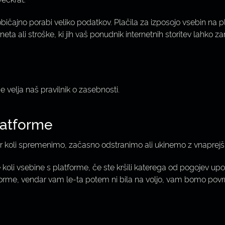
običajno porabi veliko podatkov. Plačila za izposojo vsebin na 
eta ali stroške, ki jih vaš ponudnik internetnih storitev lahko 
velja naš pravilnik o zasebnosti.
latforme
ar koli spremenimo, začasno odstranimo ali ukinemo z vnaprejšn
oli vsebine s platforme, če ste kršili katerega od pogojev upo
forme, vendar vam le-ta potem ni bila na voljo, vam bomo povr