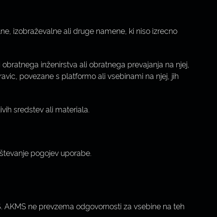
e, izobraževalne ali druge namene, ki niso izrecno
i obratnega inženirstva ali obratnega prevajanja na njej,
pravic, povezane s platformo ali vsebinami na njej, jih
vih sredstev ali materiala.
oštevanje pogojev uporabe.
 AKMS. AKMS ne prevzema odgovornosti za vsebine na teh