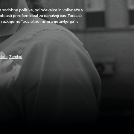
ja sodobne politike, odločevalce in vplivneže v
blasti priročen ideal za današnji čas. Toda ali
a razkrijemo “odvratno mrmranje življenja” v
Matej Zemljič