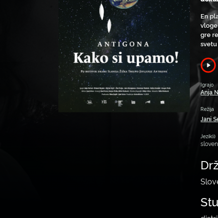
En pl
vloge 
gre r
svetu
Igrajo
Anja 
Režija
Jani S
Jezik(i)
slove
Dr
Slov
St