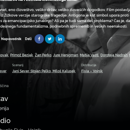
anet, eno človeštvo, veliko držav, veliko zloveščih dogodkov. Film postavl
iz Žižkove verzije starogrške tragedije. Antigona je kot simbol upora proti o
es za emancipacijsko junakinjo? Ali pa je tudi sama del problema? Čas je, d
 desnega fundamentalizma, podnebnih sprememb in velikih neenakosti.
Deli
Napovednik
Novak
,
Primož Bezjak
,
Žan Perko
,
Jure Henigman
,
Matija Vastl
,
Doroteja Nadrah
,
Scenarij
Distribucija
ever
Jani Sever, Stojan Pelko, Miloš Kalusek
Fivia – Vojnik
nščina
žav
enija
udio