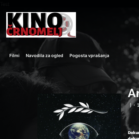
Test
Filmi
Navodila za ogled
Pogosta vprašanja
A
|
•
Dokum
dokum