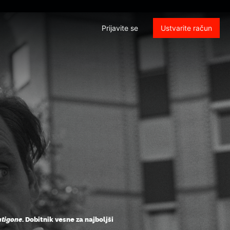
Prijavite se
Ustvarite račun
Antigone
. Dobitnik vesne za najboljši