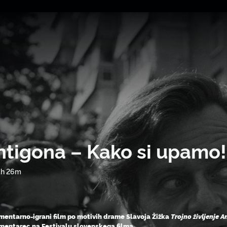
ntigona – Kako si upamo!
1h 26m
entarno-igrani film po motivih drame Slavoja Žižka
Trojno življenje 
entarec na Festivalu slovenskega filma.