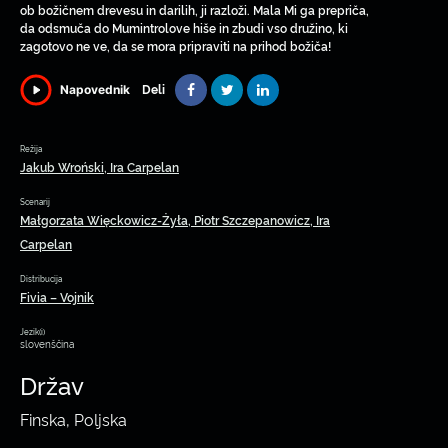
ob božičnem drevesu in darilih, ji razloži. Mala Mi ga prepriča,
da odsmuča do Mumintrolove hiše in zbudi vso družino, ki
zagotovo ne ve, da se mora pripraviti na prihod božiča!
Deli
Napovednik
Režija
Jakub Wroński, Ira Carpelan
Scenarij
Małgorzata Więckowicz-Żyła, Piotr Szczepanowicz, Ira
Carpelan
Distribucija
Fivia – Vojnik
Jezik(i)
slovenščina
Držav
Finska, Poljska