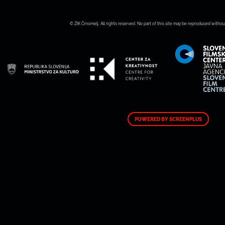
© ZIK Črnomelj. All rights reserved. No part of this site may be reproduced withou
POWERED BY SCREENPLUS