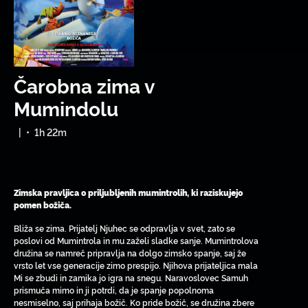
Čarobna zima v
Mumindolu
|
•
1h 22m
Zimska pravljica o priljubljenih mumintrolih, ki raziskujejo
pomen božiča.
Bliža se zima. Prijatelj Njuhec se odpravlja v svet, zato se
poslovi od Mumintrola in mu zaželi sladke sanje. Mumintrolova
družina se namreč pripravlja na dolgo zimsko spanje, saj že
vrsto let vse generacije zimo prespijo. Njihova prijateljica mala
Mi se zbudi in zamika jo igra na snegu. Naravoslovec Samuh
prismuča mimo in ji potrdi, da je spanje popolnoma
nesmiselno, saj prihaja božič. Ko pride božič, se družina zbere