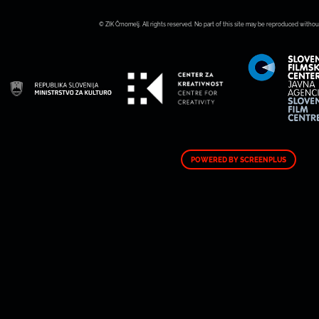
© ZIK Črnomelj. All rights reserved. No part of this site may be reproduced withou
POWERED BY SCREENPLUS