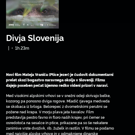
Divja Slovenija
|
•
1h 23m
Novi film Mateja Vraniča (Ptice jezer) je čudovit dokumentarni
prelet skozi bogastvo naravnega okolja v Sloveniji. Filmu
dajejo poseben pečat izjemno redko videni prizori v naravi.
Med visokimi alpskimi vrhovi se v snežni odeji skrivajo belke,
kozorog pa ponosno dviga rogove. Mladič rjavega medveda
se skobaca iz brloga. Belorepec z dvometrskimi perutmi se
požene nad krapa. V morju plava jata kavalov. Film
predstavlja pestro favno in floro naših krajev, pri čemer se
osredotoča na sesalce in ptice, prikazane pa so še nekatere
zanimive vrste dvoživk, rib, žuželk in rastlin. V filmu se podamo
med najvišje alpske vrhove in v odmaknjene dinarske