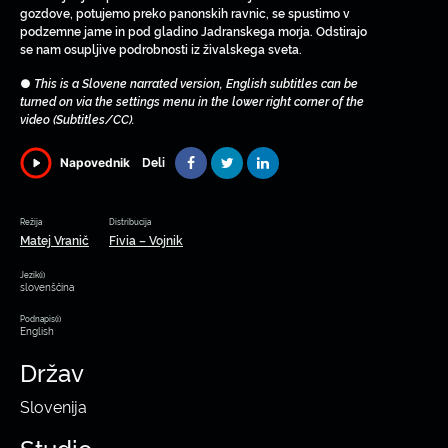
gozdove, potujemo preko panonskih ravnic, se spustimo v
podzemne jame in pod gladino Jadranskega morja. Odstirajo
se nam osupljive podrobnosti iz živalskega sveta.
●
This is a Slovene narrated version, English subtitles can be
turned on via the settings menu in the lower right corner of the
video (Subtitles/CC).
Deli
Napovednik
Režija
Distribucija
Matej Vranič
Fivia – Vojnik
Jezik(i)
slovenščina
Podnapis(i)
English
Držav
Slovenija
Studio