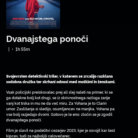
Dvanajstega ponoči
|
•
1h 55m
Svojevrsten detektivski triler, v katerem se zrcalijo razklana
sodobna družba ter skrhani odnosi med moškimi in ženskami.
Vsak policijski preiskovalec prej ali slej naleti na primer, ki se
ga dotakne bolj kot drugi, se iz skrivnostnega razloga zarije
vanj kot trska in mu ne da več miru. Za Yohana je to Clarin
umor. Zaslišanja si sledijo, osumljencev ne manjka, Yohana pa
vse bolj razjedajo dvomi. Gotovo je le eno: zločin se je zgodil
dvanajstega ponoči.
Film je slavil na podelitvi cezarjev 2023, kjer je osvojil kar šest
kipcev, tudi za najboljši celovečerec.