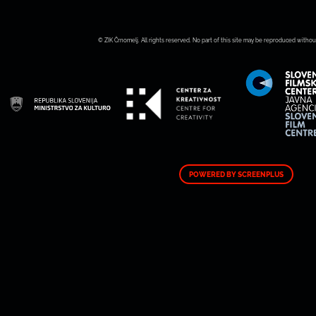
© ZIK Črnomelj. All rights reserved. No part of this site may be reproduced withou
POWERED BY SCREENPLUS