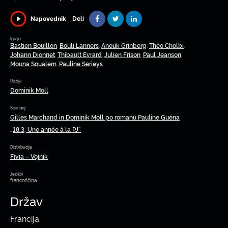
Deli
Napovednik
Igrajo
Bastien Bouillon
Bouli Lanners
Anouk Grinberg
Théo Cholbi
,
,
,
,
Johann Dionnet
Thibault Evrard
Julien Frison
Paul Jeanson
,
,
,
,
Mouna Soualem
Pauline Serieys
,
Režija
Dominik Moll
Scenarij
Gilles Marchand in Dominik Moll po romanu Pauline Guéna
„18.3, Une année à la PJ“
Distribucija
Fivia – Vojnik
Jezik(i)
francoščina
Držav
Francija