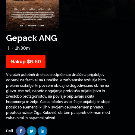
Gepack ANG
I
•
1h 30m
Nakup
$6.50
V vročih poletnih dneh se »odpičena« druščina prijateljev
odpravi na festival na Hrvaško. A zafrkantsko vzdušje hitro
prekine razkritje, ki povsem običajno dogodivščino obrne na
glavo. Vse bolj napeto dogajanje preizkuša prijateljstvo in
zvestobo protagonistov, na površje priplavajo skrita
hrepenenja in želje. Cesta, očetov avto, štirje prijatelji in slepi
potnik so elementi, ki jih v svojem celovečernem prvencu
prepleta režiser Žiga Kukovič, ob tem pa spretno krmari med
zabavnimi in napetimi prizori.
Deli