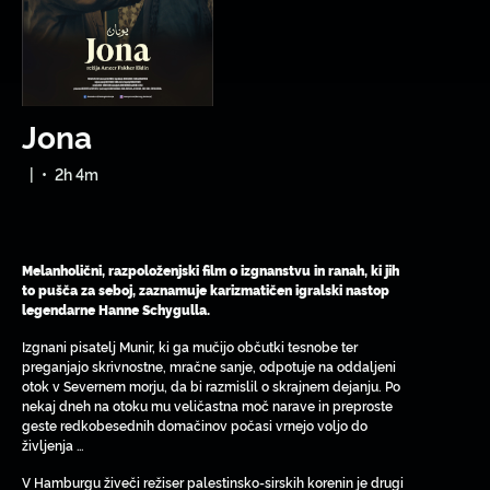
Jona
|
•
2h 4m
Melanholični, razpoloženjski film o izgnanstvu in ranah, ki jih
to pušča za seboj, zaznamuje karizmatičen igralski nastop
legendarne Hanne Schygulla.
Izgnani pisatelj Munir, ki ga mučijo občutki tesnobe ter
preganjajo skrivnostne, mračne sanje, odpotuje na oddaljeni
otok v Severnem morju, da bi razmislil o skrajnem dejanju. Po
nekaj dneh na otoku mu veličastna moč narave in preproste
geste redkobesednih domačinov počasi vrnejo voljo do
življenja …
V Hamburgu živeči režiser palestinsko-sirskih korenin je drugi