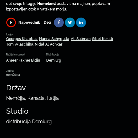
del svoje trilogije
postavil na majhen, poplavam
Homeland
izpostavljen otok v Vatskem morju.
Deli
Napovednik
Igrajo
Georges Khabbaz
Hanna Schygulla
Ali Suliman
Sibel Kekilli
,
,
,
,
Tom Wlaschiha
Nidal Al Achkar
,
Režija in scenarij
Distribucija
Ameer Fakher Eldin
Demiurg
Jezik(i)
nemščina
Držav
Nemčija, Kanada, Italija
Studio
distribucija Demiurg