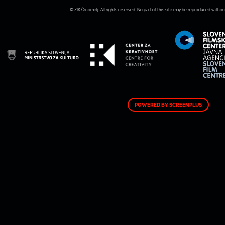
© ZIK Črnomelj. All rights reserved. No part of this site may be reproduced withou
POWERED BY SCREENPLUS