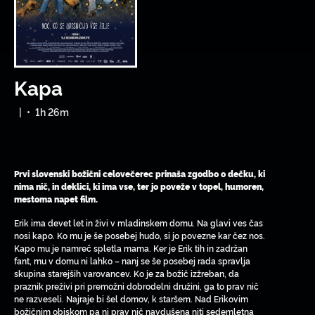
Kapa
|
•
1h 26m
Prvi slovenski božični celovečerec prinaša zgodbo o dečku, ki
nima nič, in deklici, ki ima vse, ter jo poveže v topel, humoren,
mestoma napet film.
Erik ima devet let in živi v mladinskem domu. Na glavi ves čas
nosi kapo. Ko mu je še posebej hudo, si jo povezne kar čez nos.
Kapo mu je namreč spletla mama. Ker je Erik tih in zadržan
fant, mu v domu ni lahko – nanj se še posebej rada spravlja
skupina starejših varovancev. Ko je za božič izžreban, da
praznik preživi pri premožni dobrodelni družini, ga to prav nič
ne razveseli. Najraje bi šel domov, k staršem. Nad Erikovim
božičnim obiskom pa ni prav nič navdušena niti sedemletna