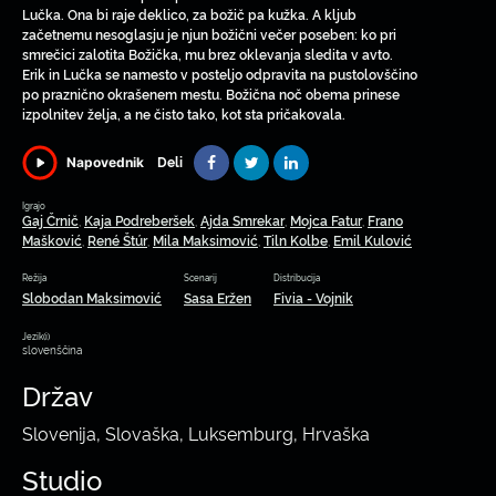
Lučka. Ona bi raje deklico, za božič pa kužka. A kljub
začetnemu nesoglasju je njun božični večer poseben: ko pri
smrečici zalotita Božička, mu brez oklevanja sledita v avto.
Erik in Lučka se namesto v posteljo odpravita na pustolovščino
po praznično okrašenem mestu. Božična noč obema prinese
izpolnitev želja, a ne čisto tako, kot sta pričakovala.
Deli
Napovednik
Igrajo
Gaj Črnič
Kaja Podreberšek
Ajda Smrekar
Mojca Fatur
Frano
,
,
,
,
Mašković
René Štúr
Mila Maksimović
Tiln Kolbe
Emil Kulović
,
,
,
,
Režija
Scenarij
Distribucija
Slobodan Maksimović
Sasa Eržen
Fivia - Vojnik
Jezik(i)
slovenščina
Držav
Slovenija, Slovaška, Luksemburg, Hrvaška
Studio