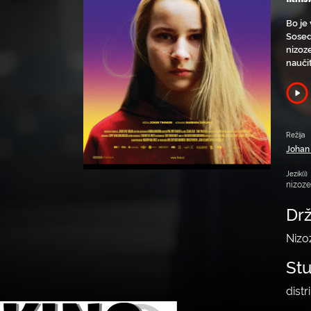
Bo je
Sosed
nizoz
nauči
Režija
Johan
Jezik(i)
nizoz
Dr
Nizo
St
distr