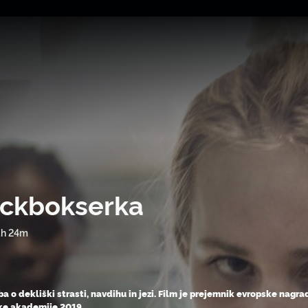
ickbokserka
1h 24m
a o dekliški strasti, navdihu in jezi. Film je prejemnik evropske na
ke akademije 2019.