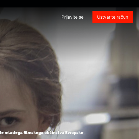
Prijavite se
Ustvarite račun
grade mladega filmskega občinstva Evropske