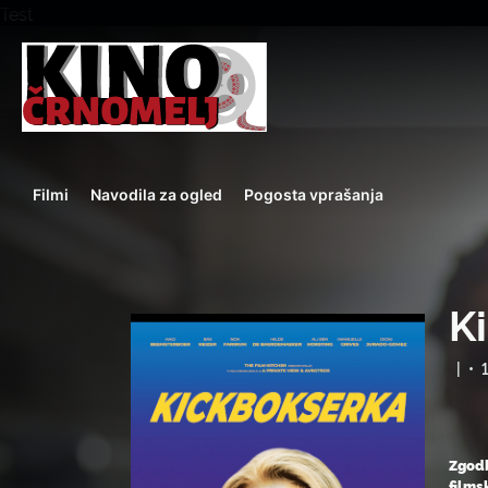
Test
Filmi
Navodila za ogled
Pogosta vprašanja
K
|
•
Zgodb
films