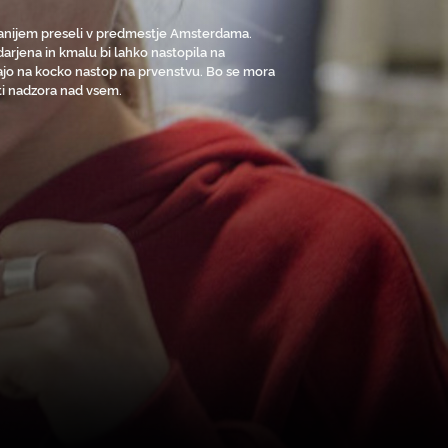
 Danijem preseli v predmestje Amsterdama.
darjena in kmalu bi lahko nastopila na
ljajo na kocko nastop na prvenstvu. Bo se mora
eti nadzora nad vsem.