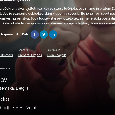
 vročekrvna dvanajstletnica. Ker se starša ločujeta, se z mamo in bratom
a Joy jo seznani s kickbokserskim klubom v soseski. Bo je za novi šport na
emskem prvenstvu. Toda ločitev staršev jo zelo teži in njene skrbi postav
ti, kako obvladati svoja čustva in obenem sprejeti dejstvo, da ne more im
Deli
Napovednik
Scenarij
Distribucija
 Timmers
Barbara Jurgens
Fivia – Vojnik
emščina
žav
zemska, Belgija
udio
ibucija FIVIA – Vojnik