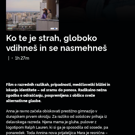
Ko te je strah, globoko
vdihneš in se nasmehneš
|
•
1h 27m
Film o razrednih razlikah, pripadnosti, medčloveški bližini in
iskanju identitete – od sramu do ponosa. Radikalno nežna
zgodba o odraščanju, pospremljena z obilico sveže
alternativne glasbe.
Anna je ravno začela obiskovati prestižno gimnazijo v
dunajskem prvem okrožju. Za razliko od sošolcev prihaja iz
delavskega razreda. Njena mama je gluha, pulover z
logotipom Ralph Lauren, ki si ga je sposodila od sosede, pa
ponaredek. Toda Annina nova prijateljica Mara je resnična –