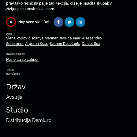
prav tako resnična pa je tudi lekcija, ki se je naučita skupaj: v
življenju ni prostora za sram.
Deli
Napovednik
Igrajo
Siena Popović
Mariya Menner
Jessica Paar
Alessandro
,
,
,
Scheibner
Alperen Köse
Kathrin Resetarits
Daniel Sea
,
,
,
Režija in scenarij
Marie Luise Lehner
Jezik(i)
nemščina
Držav
Avstrija
Studio
Distribucija Demiurg