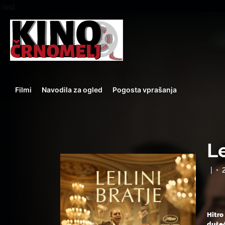
Test
Filmi
Navodila za ogled
Pogosta vprašanja
Le
|
•
Hitro
dušeč