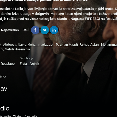
esetletna Leila je vse življenje posvetila skrbi za svoja starša in štiri brate.
darske krize utaplja v dolgovih. Medtem ko se njeni bratje le s težavo preb
bi jih rešila pred na videz neizogibno usodo … Nagrada FIPRESCI na festiva
Deli
Napovednik
h Alidoosti
,
Navid Mohammadzadeh
,
Payman Maadi
,
Farhad Aslani
,
Mohammad
ani
,
Mehdi Hoseininia
Distribucija
 Roustaee
Fivia – Vojnik
ščina
žav
udio
ibucija Fivia – Vojnik