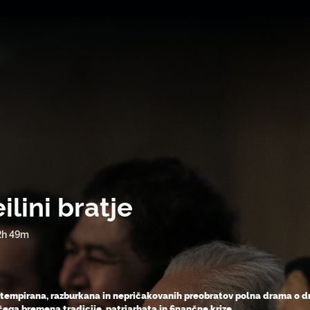
ilini bratje
2h 49m
 tempirana, razburkana in nepričakovanih preobratov polna drama o dru
ega bremena tradicije, patriarhata in finančne krize.