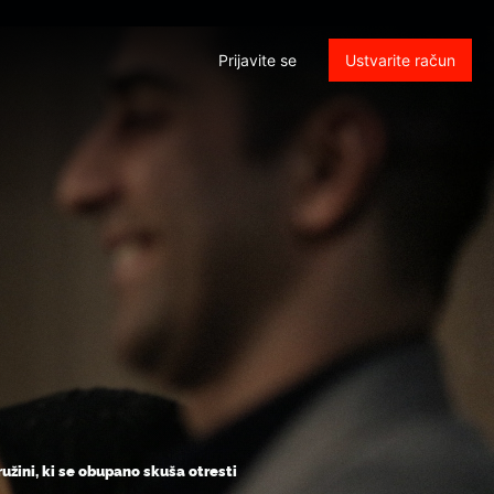
Prijavite se
Ustvarite račun
žini, ki se obupano skuša otresti