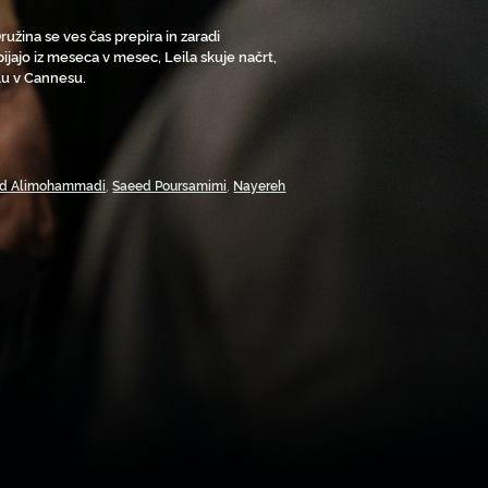
 Družina se ves čas prepira in zaradi
ijajo iz meseca v mesec, Leila skuje načrt,
lu v Cannesu.
 Alimohammadi
,
Saeed Poursamimi
,
Nayereh