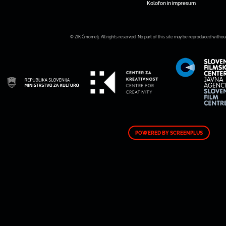
Kolofon in impresum
© ZIK Črnomelj. All rights reserved. No part of this site may be reproduced withou
POWERED BY SCREENPLUS