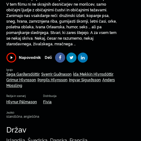
V tem filmu ni ne skrajnih desničarjev ne morilcev, samo
običajni ljudje z običajnimi čustvi in običajnimi težavami.
Zanimajo nas vsakdanje reči: družinski izleti, kopanje psa,
sneg, hrana, zamrznjena riba, gumijasti škornji, letni časi, orke,
poletna obleka, Ivana Orleanska, humor, seks … ali pa
pomanjkanje slednjega. Stvari, ki zares štejejo. A za vsem tem
se nekaj skriva. Nekaj, česar ne razumemo, nekaj
starodavnega, živalskega, mračnega …
Deli
Napovednik
Igrajo
Saga Garðarsdóttir
Sverrir Guðnason
Ída Mekkín Hlynsdóttir
,
,
,
Grímur Hlynsson
Þorgils Hlynsson
Ingvar Sigurðsson
Anders
,
,
,
Mossling
Režija in scenarij
Distribucija
Hlynur Pálmason
Fivia
Jezik(i)
islandščina, angleščina
Držav
Islandija, Švedska, Danska, Francija