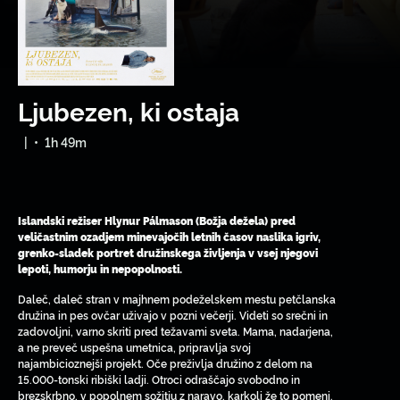
Ljubezen, ki ostaja
|
•
1h 49m
Islandski režiser Hlynur Pálmason (Božja dežela) pred
veličastnim ozadjem minevajočih letnih časov naslika igriv,
grenko-sladek portret družinskega življenja v vsej njegovi
lepoti, humorju in nepopolnosti.
Daleč, daleč stran v majhnem podeželskem mestu petčlanska
družina in pes ovčar uživajo v pozni večerji. Videti so srečni in
zadovoljni, varno skriti pred težavami sveta. Mama, nadarjena,
a ne preveč uspešna umetnica, pripravlja svoj
najambicioznejši projekt. Oče preživlja družino z delom na
15.000-tonski ribiški ladji. Otroci odraščajo svobodno in
brezskrbno, v popolnem sožitju z naravo, karkoli že to pomeni.