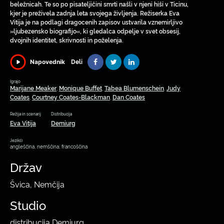
beležnicah. Te so po pisateljičini smrti našli v njeni hiši v Ticinu,
kjer je preživela zadnja leta svojega življenja. Režiserka Eva
Vitija je na podlagi dragocenih zapisov ustvarila vznemirljivo
»ljubezensko biografijo«, ki gledalca odpelje v svet obsesij,
dvojnih identitet, skrivnosti in poželenja.
Deli
Napovednik
Igrajo
Marijane Meaker
Monique Buffet
Tabea Blumenschein
Judy
,
,
,
Coates
Courtney Coates-Blackman
Dan Coates
,
,
Režija in scenarij
Distribucija
Eva Vitija
Demiurg
Jezik(i)
angleščina, nemščina, francoščina
Držav
Švica, Nemčija
Studio
distribucija Demiurg