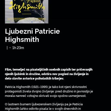
Ljubezni Patricie
Highsmith
|
•
1h 23m
Film, temelječ na pisateljičinih osebnih zapisih ter pričevanjih
njenih ljubimk in družine, odstira nov pogled na življenje in
delo slovite avtorice psiholoških trilerjev.
Patricia Highsmith (1921–1995) je tako kot njeni skrivnostni
protagonisti živela dvojno življenje: pred družino in javnostjo je
morala namreč vztrajno skrivati svojo spolno usmerjenost.
O lastnem burnem ljubezenskem življenju pa je Patricia
Highsmith lahko odkrito pisala le v svojih dnevnikih in