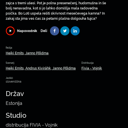
zajca s tremi ušesi. Pot je polna presenečenj, hudomušna in še
bolj nenavadna, kot si jo lahko domišlja mala radovedna
psička. Bo Loti uspela rešiti skrivnost mesečevega kamna? In
zakaj sta jima ves čas za petami plašna dolgouha tujca?
Deli
Napovednik
Režija
Heiki Ernits, Janno Põldma
Scenarij
Distribucija
Heiki Ernits, Andrus Kivirähk, Janno Põldma
Fivia - Vojnik
Jezik(i)
slovenščina
Držav
Estonija
Studio
distribucija FIVIA - Vojnik