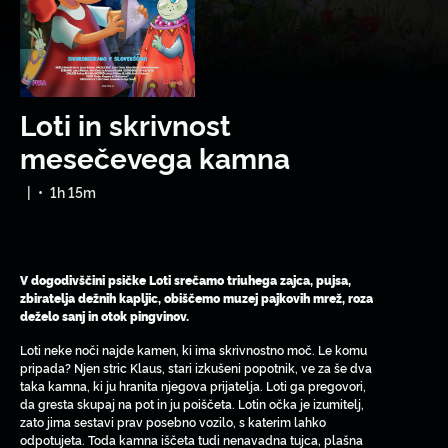
Loti in skrivnost
mesečevega kamna
|
•
1h 15m
V dogodivščini psičke Loti srečamo triuhega zajca, pujsa,
zbiratelja dežnih kapljic, obiščemo muzej pajkovih mrež, roza
deželo sanj in otok pingvinov.
Loti neke noči najde kamen, ki ima skrivnostno moč. Le komu
pripada? Njen stric Klaus, stari izkušeni popotnik, ve za še dva
taka kamna, ki ju hranita njegova prijatelja. Loti ga pregovori,
da gresta skupaj na pot in ju poiščeta. Lotin očka je izumitelj,
zato jima sestavi prav posebno vozilo, s katerim lahko
odpotujeta. Toda kamna iščeta tudi nenavadna tujca, plašna