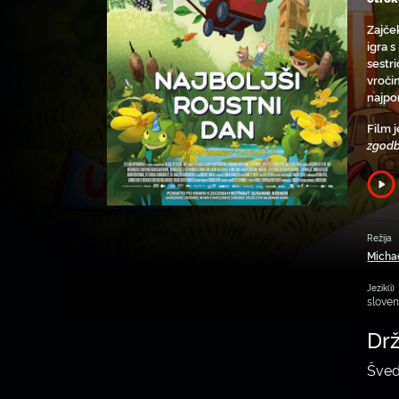
Zajček
igra s
sestri
vroči
najpo
Film 
zgodb
Režija
Micha
Jezik(i)
slove
Dr
Šved