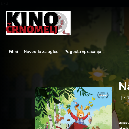
Test
Filmi
Navodila za ogled
Pogosta vprašanja
Na
|
•
Vsak 
otrok