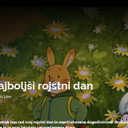
jboljši rojstni dan
1h 14m
otrok ima rad svoj rojstni dan in nepričakovane dogodivščine! Družinsk
e in za prvo izkušnjo celovečernega filma.