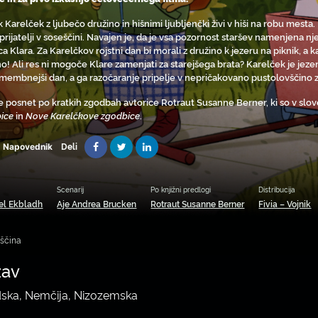
 Karelček z ljubečo družino in hišnimi ljubljenčki živi v hiši na robu mesta.
 prijatelji v soseščini. Navajen je, da je vsa pozornost staršev namenjena 
ca Klara. Za Karelčkov rojstni dan bi morali z družino k jezeru na piknik, a 
no! Ali res ni mogoče Klare zamenjati za starejšega brata? Karelček je jezen
membnejši dan, a ga razočaranje pripelje v nepričakovano pustolovščino z n
je posnet po kratkih zgodbah avtorice Rotraut Susanne Berner, ki so v sloven
ice
in
Nove Karelčkove zgodbice
.
Deli
Napovednik
Scenarij
Po knjižni predlogi
Distribucija
el Ekbladh
Aje Andrea Brucken
Rotraut Susanne Berner
Fivia – Vojnik
nščina
žav
ska, Nemčija, Nizozemska