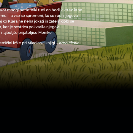
 Kot mnogi petletniki tudi on hodi v vrtec in se
njemu – a vse se spremeni, ko se rodi njegova
kaj ko Klara ne neha jokati in zatem dobi še
, ker je sestrica pokvarila njegov
ajboljšo prijateljico Moniko.
ščini izšle pri Mladinski knjigi –
Karelčkove