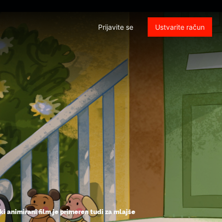
Prijavite se
Ustvarite račun
i animirani film je primeren tudi za mlajše