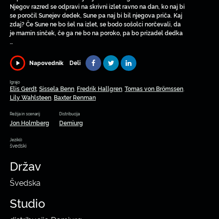
Njegov razred se odpravi na skrivni izlet ravno na dan, ko naj bi
se poročil Sunejev dedek, Sune pa naj bi bil njegova priča. Kaj
zdaj? Če Sune ne bo šel na izlet, se bodo sošolci norčevali, da
je mamin sinček, če ga ne bo na poroko, pa bo prizadel dedka
…
Deli
Napovednik
Igrajo
Elis Gerdt
Sissela Benn
Fredrik Hallgren
Tomas von Brömssen
,
,
,
,
Lily Wahlsteen
Baxter Renman
,
Režija in scenarij
Distribucija
Jon Holmberg
Demiurg
Jezik(i)
švedski
Držav
Švedska
Studio