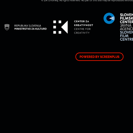
© ZIK Črnomelj. All rights reserved. No part of this site may be reproduced withou
POWERED BY SCREENPLUS