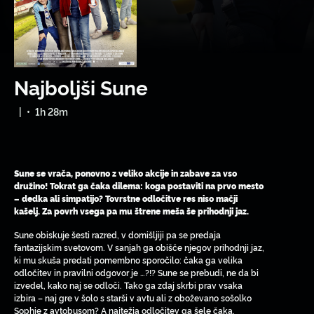
Najboljši Sune
|
•
1h 28m
Sune se vrača, ponovno z veliko akcije in zabave za vso
družino! Tokrat ga čaka dilema: koga postaviti na prvo mesto
– dedka ali simpatijo? Tovrstne odločitve res niso mačji
kašelj. Za povrh vsega pa mu štrene meša še prihodnji jaz.
Sune obiskuje šesti razred, v domišljiji pa se predaja
fantazijskim svetovom. V sanjah ga obišče njegov prihodnji jaz,
ki mu skuša predati pomembno sporočilo: čaka ga velika
odločitev in pravilni odgovor je …?!? Sune se prebudi, ne da bi
izvedel, kako naj se odloči. Tako ga zdaj skrbi prav vsaka
izbira – naj gre v šolo s starši v avtu ali z oboževano sošolko
Sophie z avtobusom? A najtežja odločitev ga šele čaka.