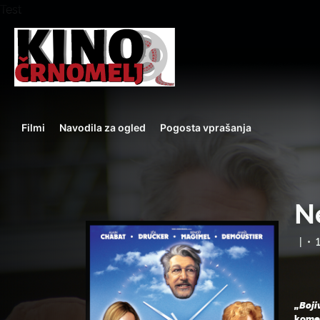
Test
Filmi
Navodila za ogled
Pogosta vprašanja
N
|
•
„Boji
komed