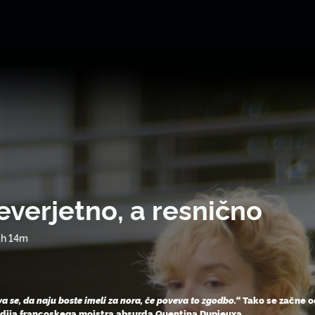
everjetno, a resnično
1h 14m
va se, da naju boste imeli za nora, če poveva to zgodbo.“
Tako se začne o
ija francoskega mojstra absurda Quentina Dupieuxa.