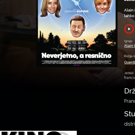
Alain 
lahko
Igrajo
Alain
Režija i
Quent
Jezik(i)
franc
Dr
Fran
St
distr