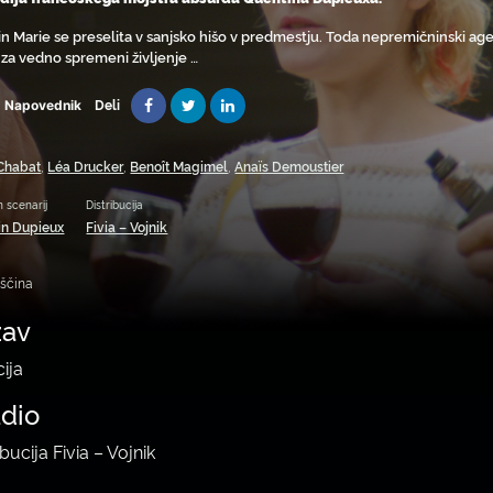
in Marie se preselita v sanjsko hišo v predmestju. Toda nepremičninski agent 
 za vedno spremeni življenje …
Deli
Napovednik
 Chabat
,
Léa Drucker
,
Benoît Magimel
,
Anaïs Demoustier
n scenarij
Distribucija
in Dupieux
Fivia – Vojnik
oščina
žav
cija
udio
ibucija Fivia – Vojnik