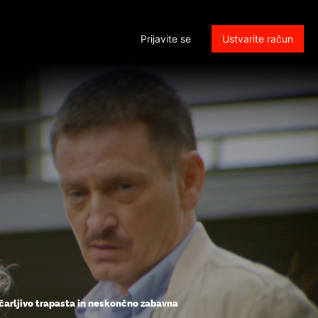
Prijavite se
Ustvarite račun
čarljivo trapasta in neskončno zabavna