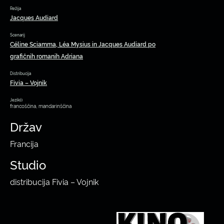
Režija
Jacques Audiard
Scenarij
Céline Sciamma, Léa Mysius in Jacques Audiard po
grafičnih romanih Adriana
Distribucija
Fivia – Vojnik
Jezik(i)
francoščina, mandarinščina
Držav
Francija
Studio
distribucija Fivia – Vojnik