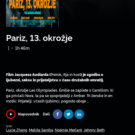
Pariz, 13. okrožje
|
•
1h 46m
Prerok
Rja in kost
Film Jacquesa Audiarda (
,
) je zgodba o
ljubezni, seksu in prijateljstvu v času družabnih omrežij.
Pariz, okrožje Les Olympiades. Émilie se zaplete s Camillom, ki
ga privlači Nora, ta pa se spoprijatelji z Amber. Tri ženske in en
moški. Prijatelji, včasih ljubimci, pogosto oboje …
Deli
Napovednik
Igrajo
Lucie Zhang
Makita Samba
Noémie Merlant
Jehnny Beth
,
,
,