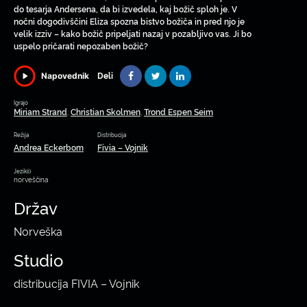
do tesarja Andersena, da bi izvedela, kaj božič sploh je. V
nočni dogodivščini Eliza spozna bistvo božiča in pred njo je
velik izziv – kako božič pripeljati nazaj v pozabljivo vas. Ji bo
uspelo pričarati nepozaben božič?
Deli
Napovednik
Igrajo
Miriam Strand
Christian Skolmen
Trond Espen Seim
,
,
Režija
Distribucija
Andrea Eckerbom
Fivia – Vojnik
Jezik(i)
norveščina
Držav
Norveška
Studio
distribucija FIVIA – Vojnik