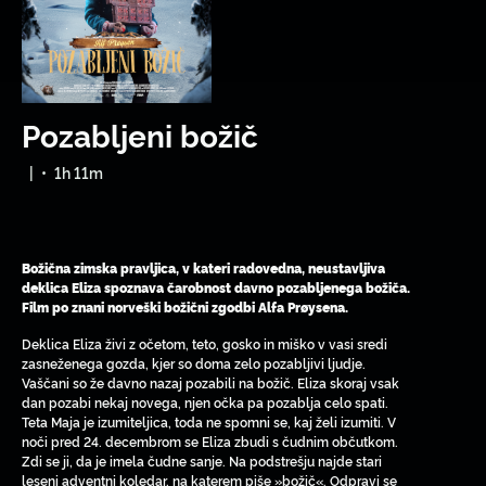
Pozabljeni božič
|
•
1h 11m
Božična zimska pravljica, v kateri radovedna, neustavljiva
deklica Eliza spoznava čarobnost davno pozabljenega božiča.
Film po znani norveški božični zgodbi Alfa Prøysena.
Deklica Eliza živi z očetom, teto, gosko in miško v vasi sredi
zasneženega gozda, kjer so doma zelo pozabljivi ljudje.
Vaščani so že davno nazaj pozabili na božič. Eliza skoraj vsak
dan pozabi nekaj novega, njen očka pa pozablja celo spati.
Teta Maja je izumiteljica, toda ne spomni se, kaj želi izumiti. V
noči pred 24. decembrom se Eliza zbudi s čudnim občutkom.
Zdi se ji, da je imela čudne sanje. Na podstrešju najde stari
leseni adventni koledar, na katerem piše »božič«. Odpravi se