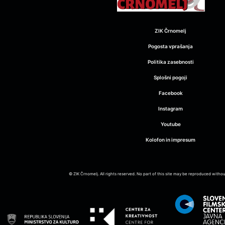
ZIK Črnomelj
Pogosta vprašanja
Politika zasebnosti
Splošni pogoji
Facebook
Instagram
Youtube
Kolofon in impresum
© ZIK Črnomelj. All rights reserved. No part of this site may be reproduced witho