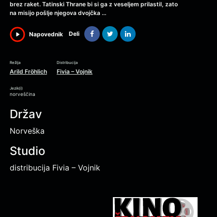
brez raket. Tatinski Thrane bi si ga z veseljem prilastil, zato
na misijo pošlje njegova dvojčka …
Deli
Napovednik
Režija
Distribucija
Arild Fröhlich
Fivia – Vojnik
Jezik(i)
norveščina
Držav
Norveška
Studio
distribucija Fivia – Vojnik