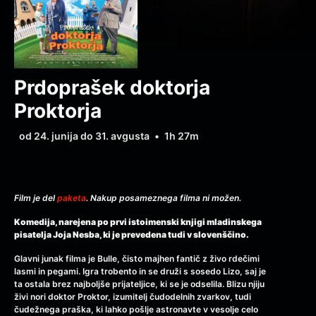
Prdoprašek doktorja
Proktorja
od 24. junija do 31. avgusta
•
1h 27m
Film je del
paketa
. Nakup posameznega filma ni možen.
Komedija, narejena po prvi istoimenski knjigi mladinskega
pisatelja Joja Nesba, ki je prevedena tudi v slovenščino.
Glavni junak filma je Bulle, čisto majhen fantič z živo rdečimi
lasmi in pegami. Igra trobento in se druži s sosedo Lizo, saj je
ta ostala brez najboljše prijateljice, ki se je odselila. Blizu njiju
živi nori doktor Proktor, izumitelj čudodelnih zvarkov, tudi
čudežnega praška, ki lahko pošlje astronavte v vesolje celo