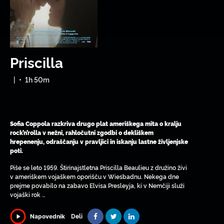
Priscilla
|
•
1h 50m
Sofia Coppola razkriva drugo plat ameriškega mita o kralju
rock’n’rolla v nežni, rahločutni zgodbi o dekliškem
hrepenenju, odraščanju v pravljici in iskanju lastne življenjske
poti.
Piše se leto 1959. Štirinajstletna Priscilla Beaulieu z družino živi
v ameriškem vojaškem oporišču v Wiesbadnu. Nekega dne
prejme povabilo na zabavo Elvisa Presleyja, ki v Nemčiji služi
vojaški rok …
Deli
Napovednik