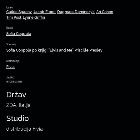
Igrajo
Cailee Spaeny
Jacob Elordi
Dagmara Dominczyk
Ari Cohen
,
,
,
,
Tim Post
Lynne Griffin
,
Režija
Sofia Coppola
Scenarij
Sofia Coppola po knjigi "Elvis and Me" Priscille Presley
Distribucija
Fivia
Jezik(i)
angleščina
Držav
ZDA, Italija
Studio
distribucija Fivia