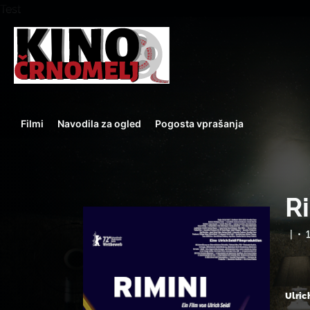
Test
Filmi
Navodila za ogled
Pogosta vprašanja
R
|
•
Ulric