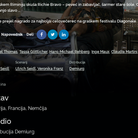
skem Riminiju skuša Richie Bravo – pevec in zabavljač, šarmer stare šole, 
njo slavo …
je prejel nagrado za najboljši celovečerec na graškem festivalu Diagonale.
Deli
Napovednik
el Thomas
,
Tessa Göttlicher
,
Hans-Michael Rehberg
,
Inge Maux
,
Claudia Martini
Scenarij
Distribucija
 Seidl
Ulrich Seidl, Veronika Franz
Demiurg
ina
žav
ija, Francija, Nemčija
udio
ribucija Demiurg