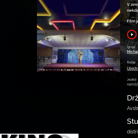
V zim
nekda
Film 
Igrajo
Micha
Režija
Ulrich
Jezik(i)
nemšč
Dr
Avstr
St
dist