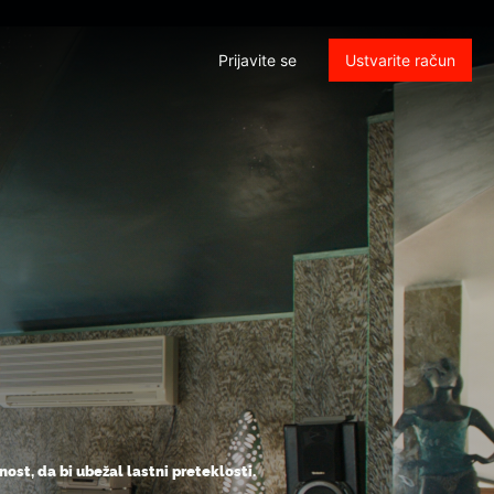
Prijavite se
Ustvarite račun
ost, da bi ubežal lastni preteklosti.