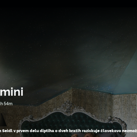
imini
1h 54m
h Seidl v prvem delu diptiha o dveh bratih raziskuje človekovo nezmožn