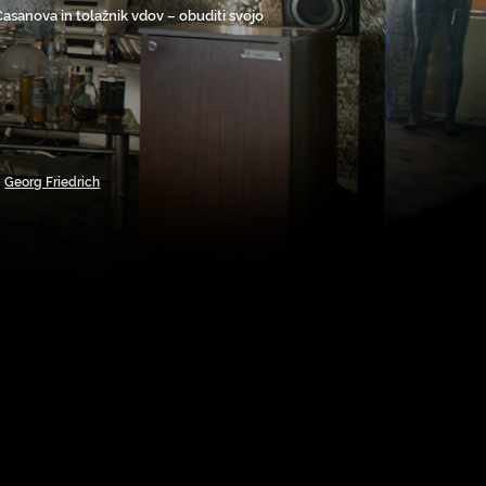
Casanova in tolažnik vdov – obuditi svojo
,
Georg Friedrich