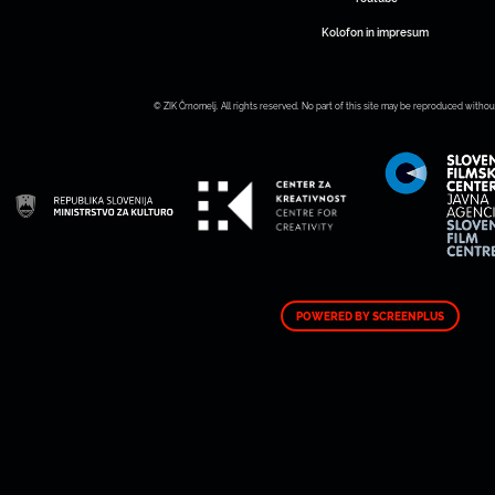
Kolofon in impresum
© ZIK Črnomelj. All rights reserved. No part of this site may be reproduced withou
POWERED BY SCREENPLUS