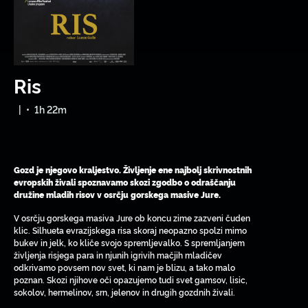
Ris
|
•
1h 22m
Gozd je njegovo kraljestvo. Življenje ene najbolj skrivnostnih
evropskih živali spoznavamo skozi zgodbo o odraščanju
družine mladih risov v osrčju gorskega masive Jure.
V osrčju gorskega masiva Jure ob koncu zime zazveni čuden
klic. Silhueta evrazijskega risa skoraj neopazno spolzi mimo
bukev in jelk, ko kliče svojo spremljevalko. S spremljanjem
življenja risjega para in njunih igrivih mačjih mladičev
odkrivamo povsem nov svet, ki nam je blizu, a tako malo
poznan. Skozi njihove oči opazujemo tudi svet gamsov, lisic,
sokolov, hermelinov, srn, jelenov in drugih gozdnih živali.