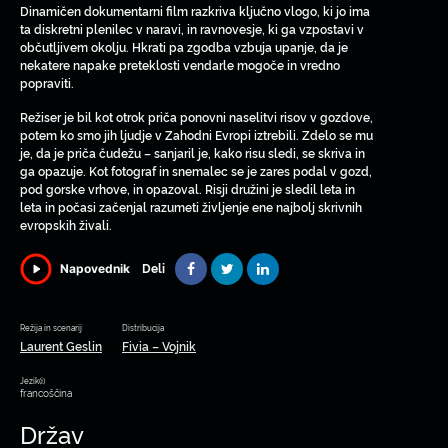
Dinamičen dokumentarni film razkriva ključno vlogo, ki jo ima
ta diskretni plenilec v naravi, in ravnovesje, ki ga vzpostavi v
občutljivem okolju. Hkrati pa zgodba vzbuja upanje, da je
nekatere napake preteklosti vendarle mogoče in vredno
popraviti.
Režiser je bil kot otrok priča ponovni naselitvi risov v gozdove,
potem ko smo jih ljudje v Zahodni Evropi iztrebili. Zdelo se mu
je, da je priča čudežu – sanjaril je, kako risu sledi, se skriva in
ga opazuje. Kot fotograf in snemalec se je zares podal v gozd,
pod gorske vrhove, in opazoval. Risji družini je sledil leta in
leta in počasi začenjal razumeti življenje ene najbolj skrivnih
evropskih živali.
Deli
Napovednik
Režija in scenarij
Distribucija
Laurent Geslin
Fivia – Vojnik
Jezik(i)
francoščina
Držav