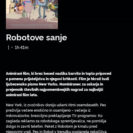
Robotove sanje
|
•
1h 41m
Animirani film, ki brez besed naslika barvito in toplo pripoved
o pomenu prijateljstva in njegovi krhkosti. Film je hkrati tudi
ljubezensko pismo New Yorku. Nominiranec za oskarja in
prejemnik številnih najpomembnejših nagrad za najboljši
animirani film leta.
New York, iz zvočnikov donijo udarni ritmi osemdesetih. Pes
preživlja večere enolično in osamljeno – večerja iz
mikrovalovke, brezciljno preklapljanje TV-programov. Ko
zagleda reklamo za robotskega spremljevalca, ne pomišlja
dolgo in zavrti telefon. Paket z Robotom je kmalu pred
njegovimi vrati. Pes in Robot v trenutku postaneta neločljiva.