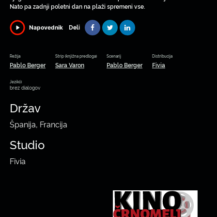
Nato pa zadnji poletni dan na plaži spremeni vse.
Deli
Napovednik
Režija
Strip (knjižna predloga)
Scenarij
Distribucija
Pablo Berger
Sara Varon
Pablo Berger
Fivia
Jezik(i)
brez dialogov
Držav
Španija, Francija
Studio
Fivia