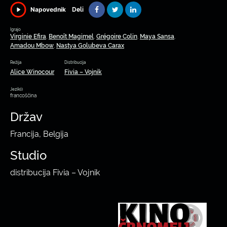
Deli
Napovednik
Igrajo
Virginie Efira
Benoît Magimel
Grégoire Colin
Maya Sansa
,
,
,
,
Amadou Mbow
Nastya Golubeva Carax
,
Režija
Distribucija
Alice Winocour
Fivia – Vojnik
Jezik(i)
francoščina
Držav
Francija, Belgija
Studio
distribucija Fivia – Vojnik