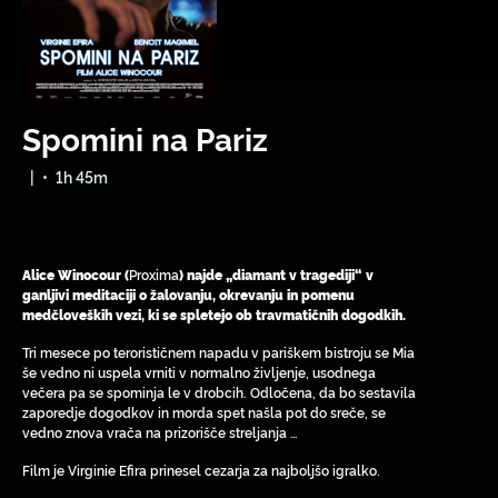
Spomini na Pariz
|
•
1h 45m
Proxima
Alice Winocour (
) najde „diamant v tragediji“ v
ganljivi meditaciji o žalovanju, okrevanju in pomenu
medčloveških vezi, ki se spletejo ob travmatičnih dogodkih.
Tri mesece po terorističnem napadu v pariškem bistroju se Mia
še vedno ni uspela vrniti v normalno življenje, usodnega
večera pa se spominja le v drobcih. Odločena, da bo sestavila
zaporedje dogodkov in morda spet našla pot do sreče, se
vedno znova vrača na prizorišče streljanja …
Film je Virginie Efira prinesel cezarja za najboljšo igralko.