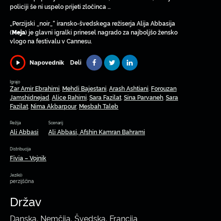
policiji še ni uspelo prijeti zločinca …
„Perzijski _noir_“ iransko-švedskega režiserja Alija Abbasija
(
) je glavni igralki prinesel nagrado za najboljšo žensko
Meja
vlogo na festivalu v Cannesu.
Deli
Napovednik
Igrajo
Zar Amir Ebrahimi
Mehdi Bajestani
Arash Ashtiani
Forouzan
,
,
,
Jamshidnejad
Alice Rahimi
Sara Fazilat
Sina Parvaneh
Sara
,
,
,
,
Fazilat
Nima Akbarpour
Mesbah Taleb
,
,
Režija
Scenarij
Ali Abbasi
Ali Abbasi, Afshin Kamran Bahrami
Distribucija
Fivia – Vojnik
Jezik(i)
perzijščina
Držav
Danska, Nemčija, Švedska, Francija