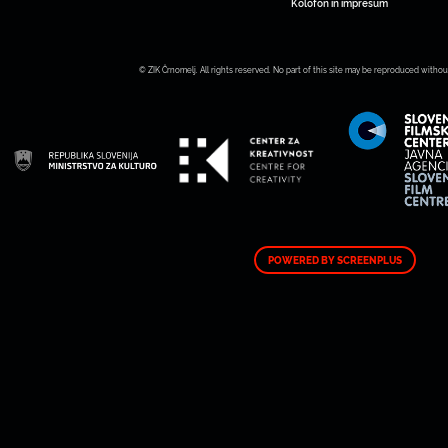
Kolofon in impresum
© ZIK Črnomelj. All rights reserved. No part of this site may be reproduced withou
POWERED BY SCREENPLUS