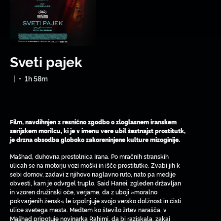
Sveti pajek
|
•
1h 58m
Film, navdihnjen z resnično zgodbo o zloglasnem iranskem
serijskem morilcu, ki je v imenu vere ubil šestnajst prostitutk,
je drzna obsodba globoko zakoreninjene kulture mizoginije.
Mašhad, duhovna prestolnica Irana. Po mračnih stranskih
ulicah se na motorju vozi moški in išče prostitutke. Zvabi jih k
sebi domov, zadavi z njihovo naglavno ruto, nato pa medije
obvesti, kam je odvrgel truplo. Said Hanei, zgleden državljan
in vzoren družinski oče, verjame, da z uboji »moralno
pokvarjenih žensk« le izpolnjuje svojo versko dolžnost in čisti
ulice svetega mesta. Medtem ko število žrtev narašča, v
Mašhad pripotuje novinarka Rahimi, da bi raziskala, zakaj