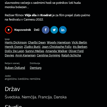
slavnostno večerjo s sedmimi hodi se potnikov loti huda
morska bolezen …
Režiser filmov
in
je za film prejel zlato palmo
Višja sila
Kvadrat
na festivalu v Cannesu 2022.
Deli
Napovednik
Igrajo
Harris Dickinson
Charlbi Dean
Woody Harrelson
Vicki Berlin
,
,
,
,
Henrik Dorsin
Zlatko Burić
Jean-Christophe Folly
Iris Berben
,
,
,
,
Dolly De Leon
Sunnyi Melles
Amanda Walker
Oliver Ford
,
,
,
Davies
Arvin Kananian
Carolina Gynning
Ralph Schicha
,
,
,
Režija in scenarij
Distribucija
Ruben Östlund
Demiurg
Jezik(i)
angleščina, švedščina, nemščina
Držav
Švedska, Nemčija, Francija, Danska
Studio