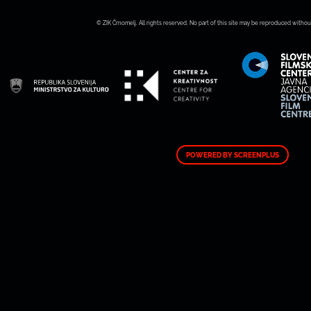
© ZIK Črnomelj. All rights reserved. No part of this site may be reproduced withou
POWERED BY SCREENPLUS