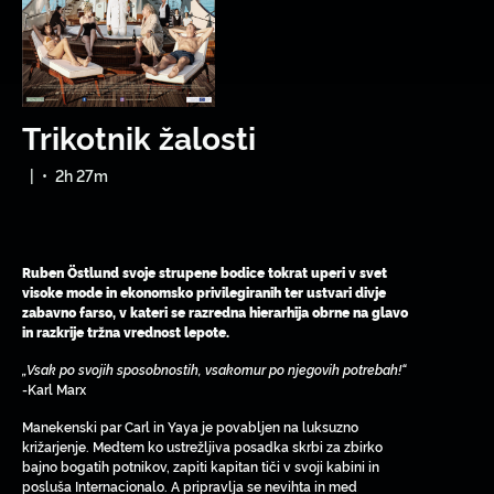
Trikotnik žalosti
|
•
2h 27m
Ruben Östlund svoje strupene bodice tokrat uperi v svet
visoke mode in ekonomsko privilegiranih ter ustvari divje
zabavno farso, v kateri se razredna hierarhija obrne na glavo
in razkrije tržna vrednost lepote.
„Vsak po svojih sposobnostih, vsakomur po njegovih potrebah!“
-Karl Marx
Manekenski par Carl in Yaya je povabljen na luksuzno
križarjenje. Medtem ko ustrežljiva posadka skrbi za zbirko
bajno bogatih potnikov, zapiti kapitan tiči v svoji kabini in
posluša Internacionalo. A pripravlja se nevihta in med