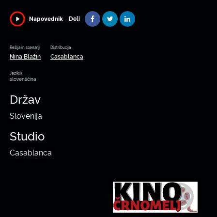
Deli
Napovednik
Režija in scenarij
Distribucija
Nina Blažin
Casablanca
Jezik(i)
slovenščina
Držav
Slovenija
Studio
Casablanca