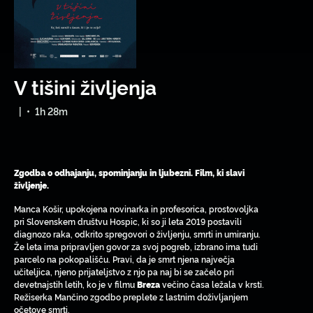
V tišini življenja
|
•
1h 28m
Zgodba o odhajanju, spominjanju in ljubezni. Film, ki slavi
življenje.
Manca Košir, upokojena novinarka in profesorica, prostovoljka
pri Slovenskem društvu Hospic, ki so ji leta 2019 postavili
diagnozo raka, odkrito spregovori o življenju, smrti in umiranju.
Že leta ima pripravljen govor za svoj pogreb, izbrano ima tudi
parcelo na pokopališču. Pravi, da je smrt njena največja
učiteljica, njeno prijateljstvo z njo pa naj bi se začelo pri
devetnajstih letih, ko je v filmu
večino časa ležala v krsti.
Breza
Režiserka Mančino zgodbo preplete z lastnim doživljanjem
očetove smrti.