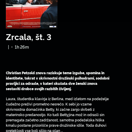
Zrcala, št. 3
|
•
1h 26m
Christian Petzold znova raziskuje teme izgube, spomina in
identitete, tokrat v skrivnostni družinski psihodrami, sodobni
pravljici za odrasle, v kateri skušata dve ženski znova
sestaviti drobce svojih razbitih življenj.
Laura, študentka klavirja iz Berlina, med izletom na podeželje
čudežno preživi prometno nesrečo. K sebi jo vzame
skrivnostna domačinka Betty, ki začne zanjo skrbeti z
materinsko predanostjo. Ko tudi Bettyjina mož in odrasli sin
premagata začetno zadržanost, samotna podeželska hiška
kmalu postane prizorišče prave družinske idile. Toda duhovi
preteklosti vse bolj silijo na plan …