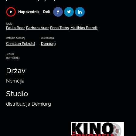
Deli
Napovednik
Igrajo
Paula Beer
Barbara Auer
Enno Trebs
Matthias Brandt
,
,
,
Režija in scenarij
Distribucija
Christian Petzold
Demiurg
Jezik(i)
nemščina
Držav
Nemčija
Studio
distribucija Demiurg