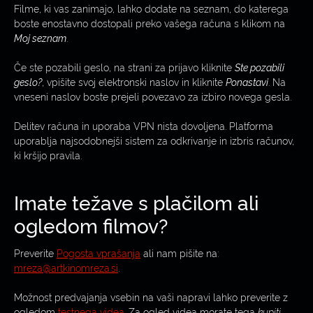
Filme, ki vas zanimajo, lahko dodate na seznam, do katerega
boste enostavno dostopali preko vašega računa s klikom na
Moj seznam
.
Če ste pozabili geslo, na strani za prijavo kliknite
Ste pozabili
geslo?
, vpišite svoj elektronski naslov in kliknite
Ponastavi
. Na
vneseni naslov boste prejeli povezavo za izbiro novega gesla.
Delitev računa in uporaba VPN nista dovoljena. Platforma
uporablja najsodobnejši sistem za odkrivanje in izbris računov,
ki kršijo pravila.
Imate težave s plačilom ali
ogledom filmov?
Preverite
Pogosta vprašanja
ali nam pišite na:
mreza@artkinomreza.si
.
Možnost predvajanja vsebin na vaši napravi lahko preverite z
ogledom
testnega videa
. Za ogled videa morate tega
kupiti
.