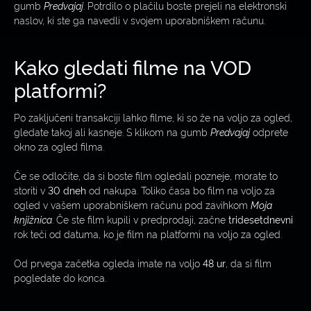
gumb
Predvajaj
. Potrdilo o plačilu boste prejeli na elektronski
naslov, ki ste ga navedli v svojem uporabniškem računu.
Kako gledati filme na VOD
platformi?
Po zaključeni transakciji lahko filme, ki so že na voljo za ogled,
gledate takoj ali kasneje. S klikom na gumb
Predvajaj
odprete
okno za ogled filma.
Če se odločite, da si boste film ogledali pozneje, morate to
storiti v
30 dneh
od nakupa. Toliko časa bo film na voljo za
ogled v vašem uporabniškem računu pod zavihkom
Moja
knjižnica
. Če ste film kupili v predprodaji, začne
tridesetdnevni
rok teči od datuma, ko je film na platformi na voljo za ogled.
Od prvega začetka ogleda imate na voljo
48 ur
, da si film
pogledate do konca.