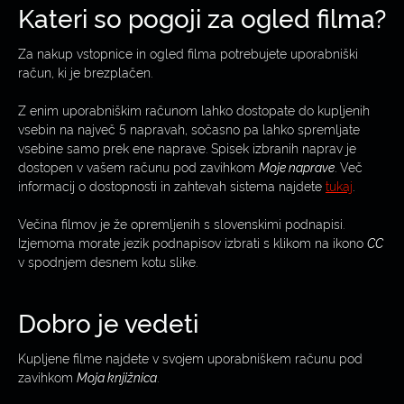
Kateri so pogoji za ogled filma?
Za nakup vstopnice in ogled filma potrebujete uporabniški
račun, ki je brezplačen.
Z enim uporabniškim računom lahko dostopate do kupljenih
vsebin na največ 5 napravah, sočasno pa lahko spremljate
vsebine samo prek ene naprave. Spisek izbranih naprav je
dostopen v vašem računu pod zavihkom
Moje naprave
. Več
informacij o dostopnosti in zahtevah sistema najdete
tukaj
.
Večina filmov je že opremljenih s slovenskimi podnapisi.
Izjemoma morate jezik podnapisov izbrati s klikom na ikono
CC
v spodnjem desnem kotu slike.
Dobro je vedeti
Kupljene filme najdete v svojem uporabniškem računu pod
zavihkom
Moja knjižnica
.