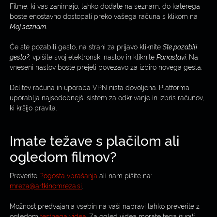
Filme, ki vas zanimajo, lahko dodate na seznam, do katerega
boste enostavno dostopali preko vašega računa s klikom na
Moj seznam
.
Če ste pozabili geslo, na strani za prijavo kliknite
Ste pozabili
geslo?
, vpišite svoj elektronski naslov in kliknite
Ponastavi
. Na
vneseni naslov boste prejeli povezavo za izbiro novega gesla.
Delitev računa in uporaba VPN nista dovoljena. Platforma
uporablja najsodobnejši sistem za odkrivanje in izbris računov,
ki kršijo pravila.
Imate težave s plačilom ali
ogledom filmov?
Preverite
Pogosta vprašanja
ali nam pišite na:
mreza@artkinomreza.si
.
Možnost predvajanja vsebin na vaši napravi lahko preverite z
ogledom
testnega videa
. Za ogled videa morate tega
kupiti
.