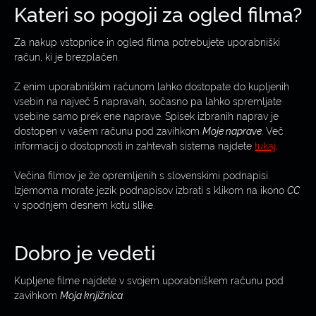
Kateri so pogoji za ogled filma?
Za nakup vstopnice in ogled filma potrebujete uporabniški
račun, ki je brezplačen.
Z enim uporabniškim računom lahko dostopate do kupljenih
vsebin na največ 5 napravah, sočasno pa lahko spremljate
vsebine samo prek ene naprave. Spisek izbranih naprav je
dostopen v vašem računu pod zavihkom
Moje naprave
. Več
informacij o dostopnosti in zahtevah sistema najdete
tukaj
.
Večina filmov je že opremljenih s slovenskimi podnapisi.
Izjemoma morate jezik podnapisov izbrati s klikom na ikono
CC
v spodnjem desnem kotu slike.
Dobro je vedeti
Kupljene filme najdete v svojem uporabniškem računu pod
zavihkom
Moja knjižnica
.