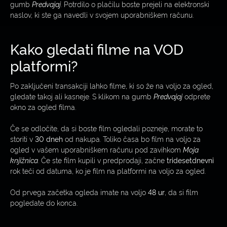
gumb
Predvajaj
. Potrdilo o plačilu boste prejeli na elektronski
naslov, ki ste ga navedli v svojem uporabniškem računu.
Kako gledati filme na VOD
platformi?
Po zaključeni transakciji lahko filme, ki so že na voljo za ogled,
gledate takoj ali kasneje. S klikom na gumb
Predvajaj
odprete
okno za ogled filma.
Če se odločite, da si boste film ogledali pozneje, morate to
storiti v
30 dneh
od nakupa. Toliko časa bo film na voljo za
ogled v vašem uporabniškem računu pod zavihkom
Moja
knjižnica
. Če ste film kupili v predprodaji, začne
tridesetdnevni
rok teči od datuma, ko je film na platformi na voljo za ogled.
Od prvega začetka ogleda imate na voljo
48 ur
, da si film
pogledate do konca.