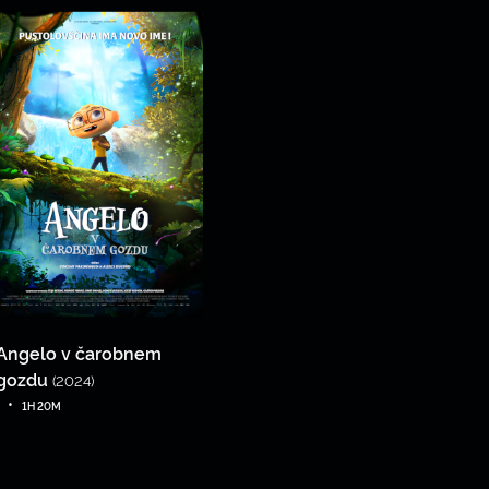
Angelo v čarobnem
gozdu
(2024)
•
1H 20M