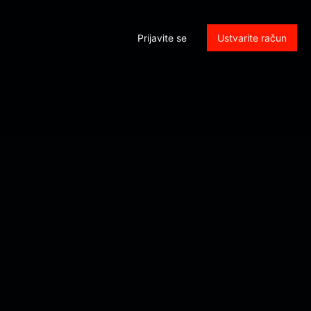
Prijavite se
Ustvarite račun
rol_submit