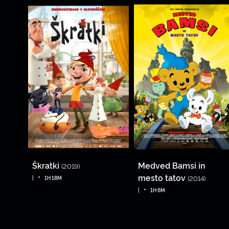
Škratki
Medved Bamsi in
(2019)
•
mesto tatov
(2014)
|
1H 18M
•
|
1H 6M