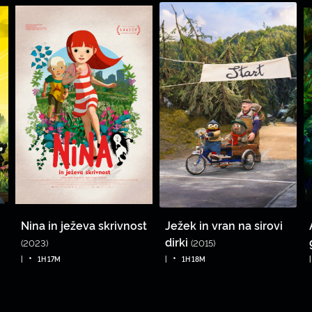
Nina in ježeva skrivnost
Ježek in vran na sirovi
dirki
(2023)
(2015)
•
•
|
1H 17M
|
1H 18M
|