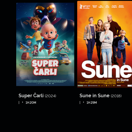
Super Čarli
Sune in Sune
(2024)
(2018)
•
•
|
1H 20M
|
1H 29M