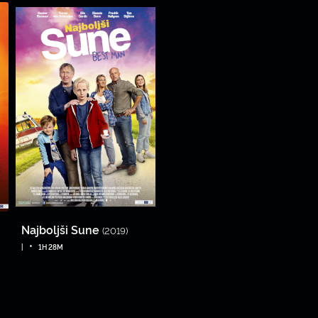
Najboljši Sune
(2019)
•
|
1H 28M