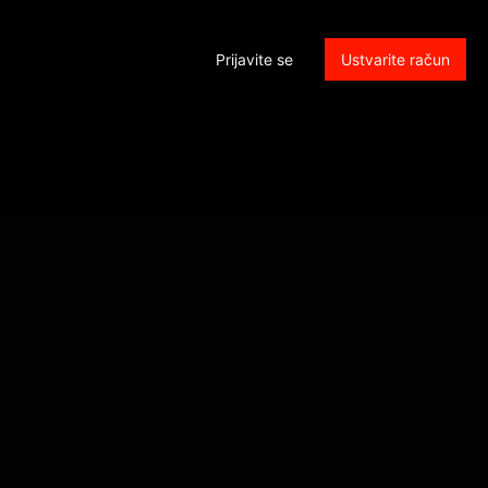
Prijavite se
Ustvarite račun
rol_submit