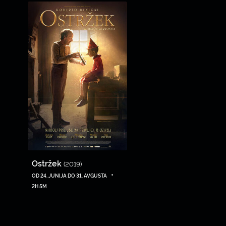
Ostržek
(2019)
•
OD 24. JUNIJA DO 31. AVGUSTA
2H 5M