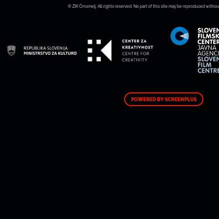
© ZIK Črnomelj. All rights reserved. No part of this site may be reproduced withou
POWERED BY SCREENPLUS