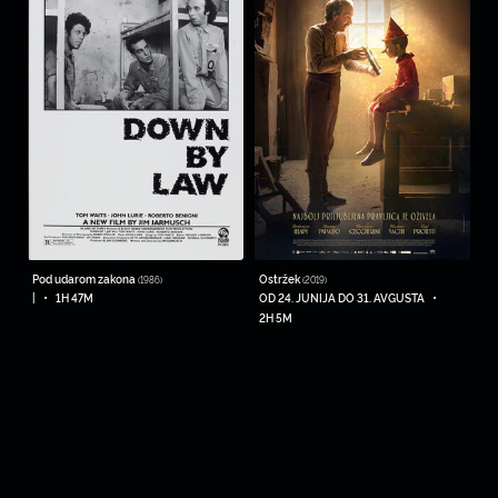
Pod udarom zakona
Ostržek
(1986)
(2019)
•
•
|
1H 47M
OD 24. JUNIJA DO 31. AVGUSTA
2H 5M