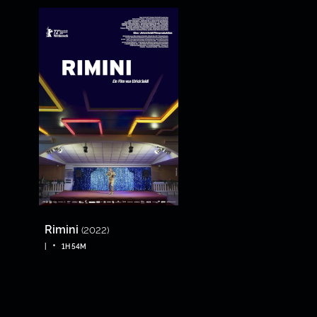
Rimini
(2022)
•
|
1H 54M